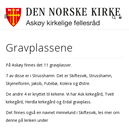
AKTUELT
Gravplassene
KALENDER
BEGRAVELSE
På Askøy finnes det 11 gravplasser.
KONFIRMASJON
7 av disse er i Strusshamn. Det er Skiftesvik, Strusshamn,
BARN
Skjenefloren, Jakob, Futebø, Kolera og Østre.
DIAKONI
De andre 4 er knyttet til kirkene. Vi har Ask kirkegård, Tveit
kirkegård, Herdla kirkegård og Erdal gravplass.
UNGDOM
Det finnes også en navnet minnelund i Skiftesvik, les mer om
MENIGHETSBLADET
denne på lenken under