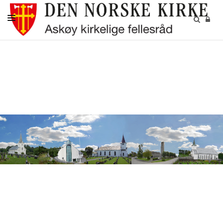
AKTUELT
KALENDER
BEGRAVELSE
KONFIRMASJON
BARN
DIAKONI
UNGDOM
MENIGHETSBLADET