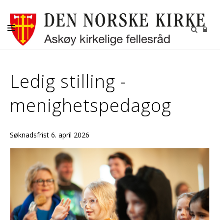
AKTUELT
Ledig stilling -
KALENDER
menighetspedagog
BEGRAVELSE
KONFIRMASJON
Søknadsfrist 6. april 2026
BARN
DIAKONI
UNGDOM
MENIGHETSBLADET