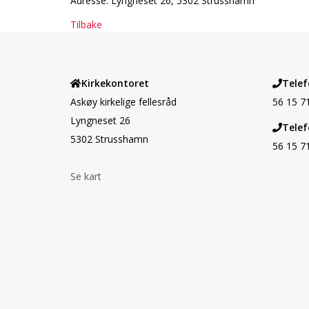
Adresse: Lyngneset 26, 5302 Strusshamn
Tilbake
Kirkekontoret
Telef
Askøy kirkelige fellesråd
56 15 7
Lyngneset 26
Telef
5302 Strusshamn
56 15 7
Se kart