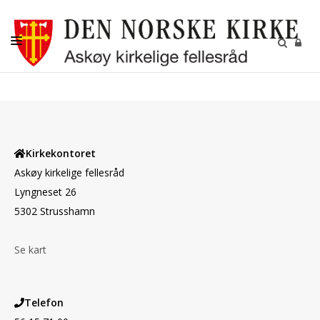
AKTUELT
KALENDER
BEGRAVELSE
Kirkekontoret
KONFIRMASJON
Askøy kirkelige fellesråd
Lyngneset 26
BARN
5302 Strusshamn
DIAKONI
Se kart
UNGDOM
MENIGHETSBLADET
Telefon