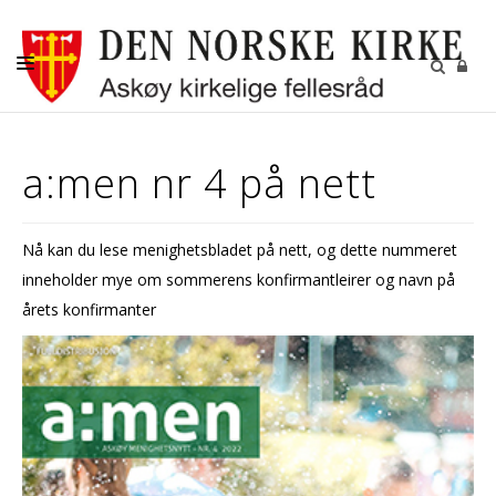
AKTUELT
a:men nr 4 på nett
KALENDER
BEGRAVELSE
Nå kan du lese menighetsbladet på nett, og dette nummeret
KONFIRMASJON
inneholder mye om sommerens konfirmantleirer og navn på
BARN
årets konfirmanter
DIAKONI
UNGDOM
MENIGHETSBLADET